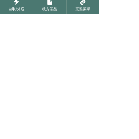
自取/外送
牧方茶品
完整菜單
預定快取｜ＧＯ
牧方茶品｜MENU
徵才計畫｜TEAM