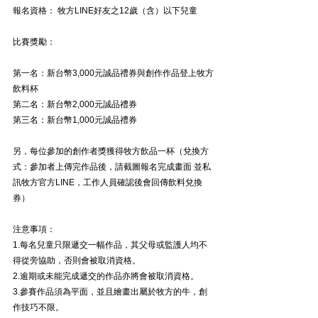
報名資格： 牧方LINE好友之12歲（含）以下兒童 
比賽獎勵：
第一名：新台幣3,000元誠品禮券與創作作品登上牧方
飲料杯
第二名：新台幣2,000元誠品禮券
第三名：新台幣1,000元誠品禮券 
另，每位參加的創作者獎獲得牧方飲品一杯（兌換方
式：參加者上傳完作品後，請截圖報名完成畫面 並私
訊牧方官方LINE，工作人員確認後會回傳飲料兌換
券） 
注意事項：
1.每名兒童只限遞交一幅作品，其父母或監護人均不
得從旁協助，否則會被取消資格。
2.逾期或未能完成遞交的作品亦將會被取消資格。
3.參賽作品須為平面，並且繪畫出屬於牧方的牛，創
作技巧不限。