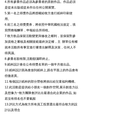
4.所有參賽作品必須為參賽者的原創作品。作品必須
是從未出版或從未作出任何公開展覽。
5.第一名之得獎作品將授權給牧方進行紙杯印刷使
用。
6.前三名之得獎獎券，將依照中華民國稅法規定，填
寫勞務報酬單，申報綜合所得稅。
7.牧方飲品保留活動變更與修改之權利，並保留對參
加資格之審核及相關規範最終決定權，主  辦單位有權
就本活動所有事宜進行審查出解釋及決策，任何人不
得異議。
8.參賽名額有限,活動額滿即終止。
9.紙杯設計會在公布得獎名單的一個半月後出品。
10.紙杯設計因為會放到紙杯上,跟在平面上的作品會有
些微差異。
11.每個設計紙杯的部分營收將捐出給兒童福利機構。
12.此活動是提供給小朋友一個創作空間,展示創造力以
及想像力~牧方團隊會評比出最適合此企業的作品, 如
若沒有得名也不要氣餒
13.評比方式為牧方所有員工投票選出最符合牧方的設
計以及理念