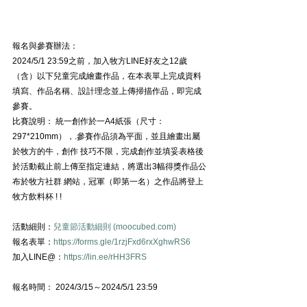
報名與參賽辦法： 
2024/5/1 23:59之前，加入牧方LINE好友之12歲
（含）以下兒童完成繪畫作品，在本表單上完成資料 
填寫、作品名稱、設計理念並上傳掃描作品，即完成
參賽。
比賽說明： 統一創作於一A4紙張（尺寸：
297*210mm），.參賽作品須為平面，並且繪畫出屬
於牧方的牛，創作 技巧不限，完成創作並填妥表格後
於活動截止前上傳至指定連結，將選出3幅得獎作品公
布於牧方社群 網站，冠軍（即第一名）之作品將登上
牧方飲料杯 ! !
活動細則：
兒童節活動細則 (
moocubed.com
)
報名表單：
https://forms.gle/1rzjFxd6rxXghwRS6
加入LINE@：
https://lin.ee/rHH3FRS
報名時間： 2024/3/15～2024/5/1 23:59 